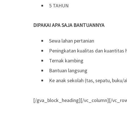
5 TAHUN
DIPAKAI APA SA
JA BANTUANNYA
Sewa lahan pertanian
Peningkatan kualitas dan kuantitas h
Ternak kambing
Bantuan langsung
Ke anak sekolah (tas, sepatu, buku/al
[/gva_block_heading][/vc_column][/vc_ro