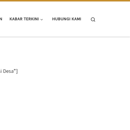
Search
N
KABAR TERKINI
HUBUNGI KAMI
i Desa”]