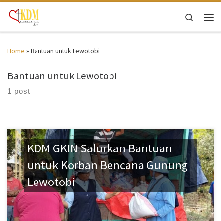
Skip to content
Search
Men
Home
»
Bantuan untuk Lewotobi
Bantuan untuk Lewotobi
1 post
KDM GKIN Salurkan Bantuan
untuk Korban Bencana Gunung
Lewotobi