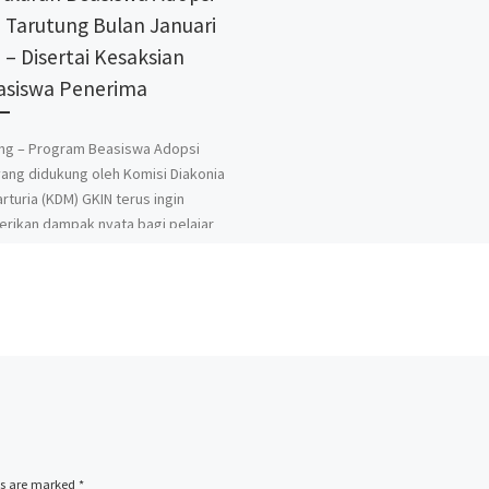
 Tarutung Bulan Januari
 – Disertai Kesaksian
siswa Penerima
ng – Program Beasiswa Adopsi
ang didukung oleh Komisi Diakonia
rturia (KDM) GKIN terus ingin
ikan dampak nyata bagi pelajar
ds are marked
*