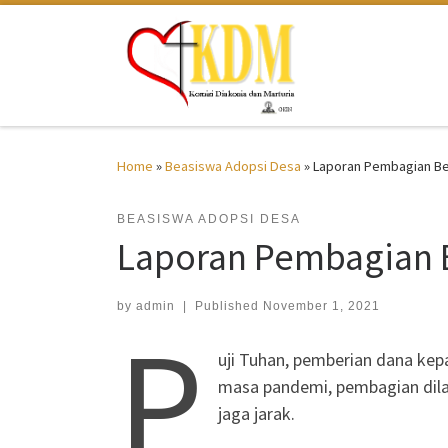
Skip to content
Home
»
Beasiswa Adopsi Desa
»
Laporan Pembagian Bea
BEASISWA ADOPSI DESA
Laporan Pembagian B
by
admin
|
Published
November 1, 2021
P
uji Tuhan, pemberian dana kep
masa pandemi, pembagian dila
jaga jarak.