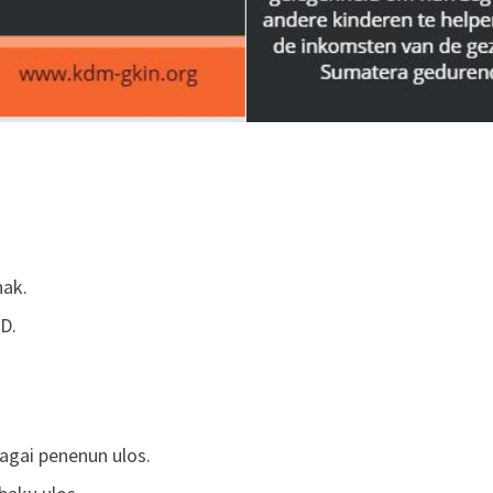
nak.
D.
agai penenun ulos.