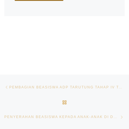
Post navigation
Previous post
PEMBAGIAN BEASISWA ADP TARUTUNG TAHAP IV TAHUN 2024
BACK TO POST LIST
Ne
PENYERAHAN BEASISWA KEPADA ANAK-ANAK DI DESA PAGARAN LAMBUNG, KECAMATAN ADIANKOTING