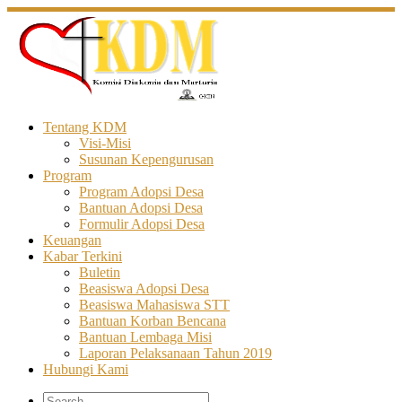
Skip
to
content
Tentang KDM
Visi-Misi
Susunan Kepengurusan
Program
Program Adopsi Desa
Bantuan Adopsi Desa
Formulir Adopsi Desa
Keuangan
Kabar Terkini
Buletin
Beasiswa Adopsi Desa
Beasiswa Mahasiswa STT
Bantuan Korban Bencana
Bantuan Lembaga Misi
Laporan Pelaksanaan Tahun 2019
Hubungi Kami
Search
Search