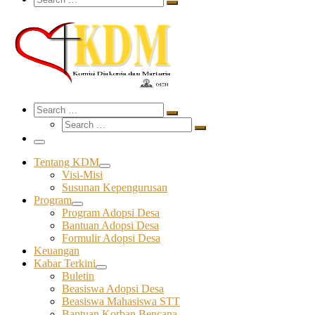
Search
…
Search
Search
Search
Search
…
Search
…
Menu
Tentang KDM
Visi-Misi
Susunan Kepengurusan
Program
Program Adopsi Desa
Bantuan Adopsi Desa
Formulir Adopsi Desa
Keuangan
Kabar Terkini
Buletin
Beasiswa Adopsi Desa
Beasiswa Mahasiswa STT
Bantuan Korban Bencana