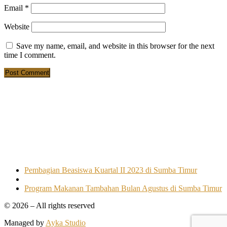
Email
*
Website
Save my name, email, and website in this browser for the next
time I comment.
Post
Previous
Pembagian Beasiswa Kuartal II 2023 di Sumba Timur
post
Back
navigation
to
Next
Program Makanan Tambahan Bulan Agustus di Sumba Timur
post
post
© 2026
–
All rights reserved
list
Managed by
Ayka Studio